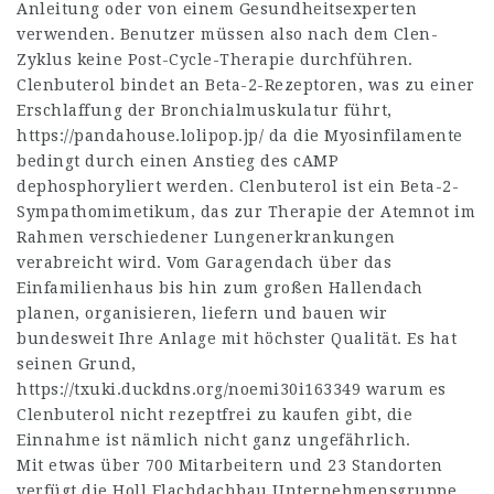
Anleitung oder von einem Gesundheitsexperten
verwenden. Benutzer müssen also nach dem Clen-
Zyklus keine Post-Cycle-Therapie durchführen.
Clenbuterol bindet an Beta-2-Rezeptoren, was zu einer
Erschlaffung der Bronchialmuskulatur führt,
https://pandahouse.lolipop.jp/
da die Myosinfilamente
bedingt durch einen Anstieg des cAMP
dephosphoryliert werden. Clenbuterol ist ein Beta-2-
Sympathomimetikum, das zur Therapie der Atemnot im
Rahmen verschiedener Lungenerkrankungen
verabreicht wird. Vom Garagendach über das
Einfamilienhaus bis hin zum großen Hallendach
planen, organisieren, liefern und bauen wir
bundesweit Ihre Anlage mit höchster Qualität. Es hat
seinen Grund,
https://txuki.duckdns.org/noemi30i163349
warum es
Clenbuterol nicht rezeptfrei zu kaufen gibt, die
Einnahme ist nämlich nicht ganz ungefährlich.
Mit etwas über 700 Mitarbeitern und 23 Standorten
verfügt die Holl Flachdachbau Unternehmensgruppe