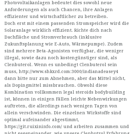
Photovoltaikanlagen bedeutet dies sowohl neue
Anforderungen als auch Chancen, ihre Anlagen
effizienter und wirtschaftlicher zu betreiben.
Doch erst mit einem passenden Stromspeicher wird die
Solaranlage wirklich effizient. Richte dich nach
Dachfläche und Stromverbrauch (inklusive
Zukunftsplanung wie E‑Auto, Wärmepumpe). Zudem
sind mehrere Beta-Agonisten verfügbar, die weniger
illegal, sowie dazu noch kostengünstiger sind, als
Clenbuterol. Wenn es unbedingt Clenbuterol sein
muss,
http://www.shkxrd.com:3000/indianadeasey4
dann bitte nur zum Abnehmen, aber das Mittel nicht,
als Dopingmittel missbrauchen. Obwohl diese
Kombination vollkommen
legal steroids bodybuilding
ist, können in einigen Fällen leichte Nebenwirkungen
auftreten, die allerdings nach wenigen Tagen von
allein verschwinden. Die einzelnen Wirkstoffe sind
optimal aufeinander abgestimmt,
https://git.ruixininfo.com/
und arbeiten zusammen und
nicht gegeneinander, wie unsere Clenbutrol Erfahrung