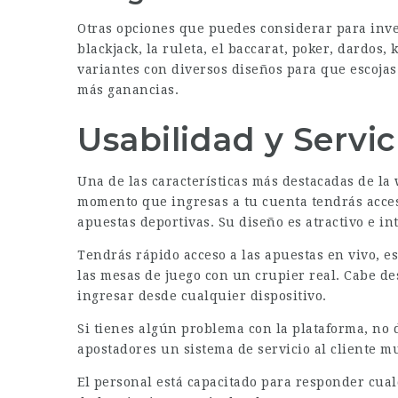
Otras opciones que puedes considerar para inve
blackjack, la ruleta, el baccarat, poker, dardos
variantes con diversos diseños para que escojas 
más ganancias.
Usabilidad y Servic
Una de las características más destacadas de la 
momento que ingresas a tu cuenta tendrás acceso
apuestas deportivas. Su diseño es atractivo e in
Tendrás rápido acceso a las apuestas en vivo, e
las mesas de juego con un crupier real. Cabe d
ingresar desde cualquier dispositivo.
Si tienes algún problema con la plataforma, no d
apostadores un sistema de servicio al cliente mu
El personal está capacitado para responder cua