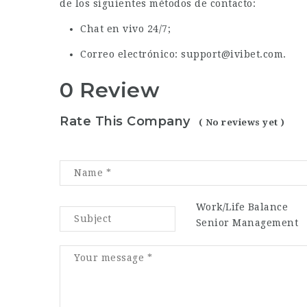
de los siguientes métodos de contacto:
Chat en vivo 24/7;
Correo electrónico: support@ivibet.com.
0 Review
Rate This Company
( No reviews yet )
Work/Life Balance
Senior Management