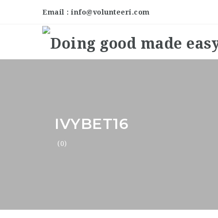
Email : info@volunteeri.com
IVYBET16
(0)