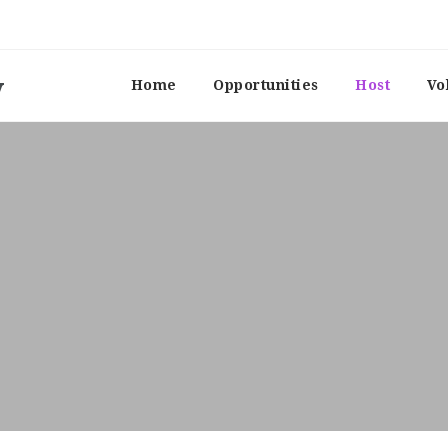
Home
Opportunities
Host
Vo