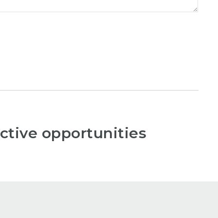
ctive opportunities