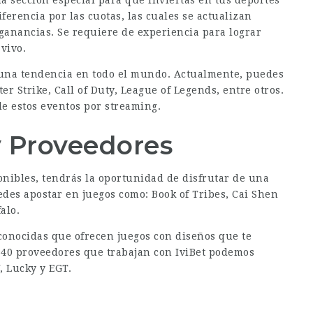
na sección especial para que inviertas en tus deportes
ferencia por las cuotas, las cuales se actualizan
anancias. Se requiere de experiencia para lograr
vivo.
 una tendencia en todo el mundo. Actualmente, puedes
er Strike, Call of Duty, League of Legends, entre otros.
de estos eventos por streaming.
y Proveedores
nibles, tendrás la oportunidad de disfrutar de una
edes apostar en juegos como: Book of Tribes, Cai Shen
alo.
onocidas que ofrecen juegos con diseños que te
 140 proveedores que trabajan con IviBet podemos
, Lucky y EGT.