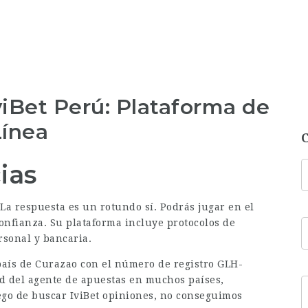
iBet Perú: Plataforma de
Línea
ias
 La respuesta es un rotundo sí. Podrás jugar en el
confianza. Su plataforma incluye protocolos de
rsonal y bancaria.
país de Curazao con el número de registro GLH-
d del agente de apuestas en muchos países,
o de buscar IviBet opiniones, no conseguimos