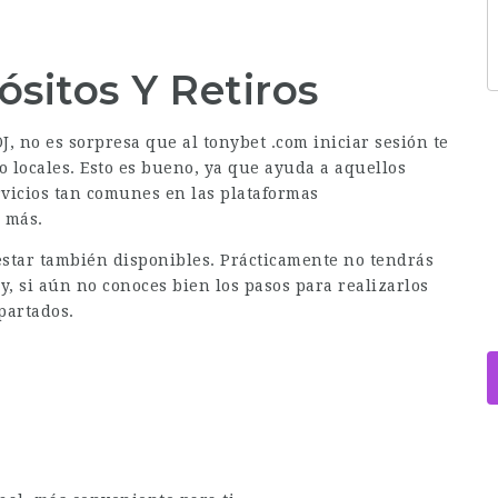
sitos Y Retiros
J, no es sorpresa que al
tonybet .com
iniciar sesión te
locales. Esto es bueno, ya que ayuda a aquellos
vicios tan comunes en las plataformas
s más.
estar también disponibles. Prácticamente no tendrás
, si aún no conoces bien los pasos para realizarlos
partados.