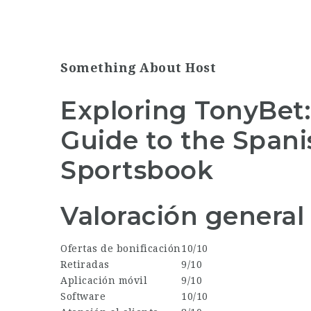
Something About Host
Exploring TonyBet
Guide to the Spani
Sportsbook
Valoración general
Ofertas de bonificación
10/10
Retiradas
9/10
Aplicación móvil
9/10
Software
10/10