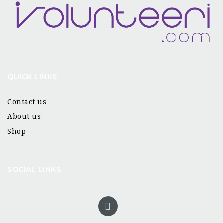
QUICK LINKS
Contact us
About us
Shop
SOCIAL LINKS