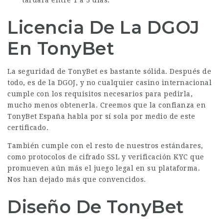
Licencia De La DGOJ
En TonyBet
La seguridad de TonyBet es bastante sólida. Después de
todo, es de la DGOJ, y no cualquier casino internacional
cumple con los requisitos necesarios para pedirla,
mucho menos obtenerla. Creemos que la confianza en
TonyBet España habla por sí sola por medio de este
certificado.
También cumple con el resto de nuestros estándares,
como protocolos de cifrado SSL y verificación KYC que
promueven aún más el juego legal en su plataforma.
Nos han dejado más que convencidos.
Diseño De TonyBet