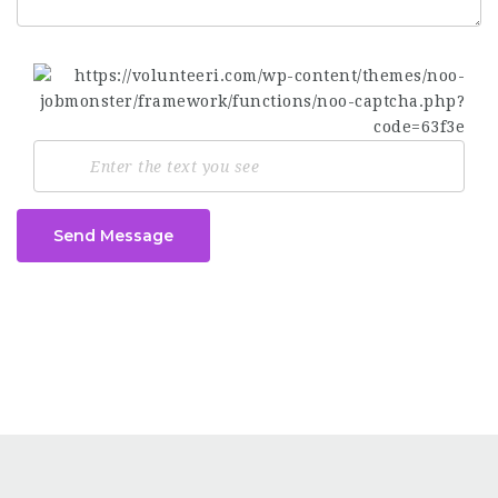
Send Message