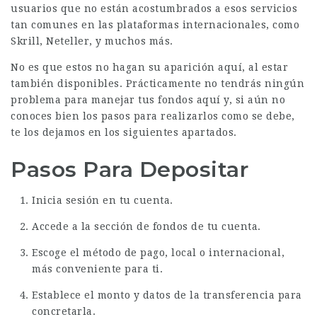
usuarios que no están acostumbrados a esos servicios
tan comunes en las plataformas internacionales, como
Skrill, Neteller, y muchos más.
No es que estos no hagan su aparición aquí, al estar
también disponibles. Prácticamente no tendrás ningún
problema para manejar tus fondos aquí y, si aún no
conoces bien los pasos para realizarlos como se debe,
te los dejamos en los siguientes apartados.
Pasos Para Depositar
Inicia sesión en tu cuenta.
Accede a la sección de fondos de tu cuenta.
Escoge el método de pago, local o internacional,
más conveniente para ti.
Establece el monto y datos de la transferencia para
concretarla.