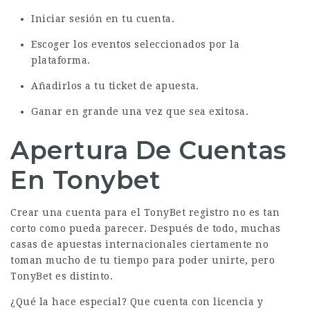
Iniciar sesión en tu cuenta.
Escoger los eventos seleccionados por la
plataforma.
Añadirlos a tu ticket de apuesta.
Ganar en grande una vez que sea exitosa.
Apertura De Cuentas
En Tonybet
Crear una cuenta para el TonyBet registro no es tan
corto como pueda parecer. Después de todo, muchas
casas de apuestas internacionales ciertamente no
toman mucho de tu tiempo para poder unirte, pero
TonyBet es distinto.
¿Qué la hace especial? Que cuenta con licencia y