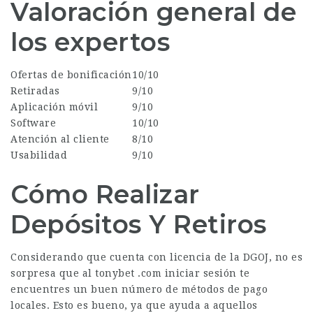
Valoración general de
los expertos
Ofertas de bonificación
10/10
Retiradas
9/10
Aplicación móvil
9/10
Software
10/10
Atención al cliente
8/10
Usabilidad
9/10
Cómo Realizar
Depósitos Y Retiros
Considerando que cuenta con licencia de la DGOJ, no es
sorpresa que al
tonybet .com
iniciar sesión te
encuentres un buen número de métodos de pago
locales. Esto es bueno, ya que ayuda a aquellos