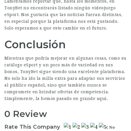
Lamentamos reportar que, hasta los momentos, en
TonyBet no encontrarás listado ningún videojuego
eSport. Nos gustaría que las noticias fueran distintas,
en especial porque la plataforma nos está gustando.
Solo esperamos a que esto cambie en el futuro.
Conclusión
Mientras que podría mejorar en algunas cosas, como su
catálogo eSport y un poco más de variedad en sus
bonos, TonyBet sigue siendo una excelente plataforma.
No solo ha ido la milla extra para adaptar sus servicios
al público español, sino que también nunca se
compromete en brindar ofertas de competencia.
Simplemente, la hemos pasado en grande aquí.
0 Review
Rate This Company
( No